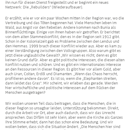
ihn nun für diesen Dienst freigestellt und er beginnt ein neues
Netzwerk: Die „Rebuilders“ (Wiederaufbauer).
Er erzählt, wie er vor ein paar Wochen mitten in der Region war, wo die
Vertreibung und das Töten begonnen hat. Viele Menschen leben im
Wald, aus Angst vor den Rebellen. Andere kommen nach Bunia als
Binnenflüchtlinge. Einige von ihnen haben wir getroffen. Er berichtet
von dem alten Stammeskonflikt, den es in der Region seit 1912 gibt.
Schon in der Kolonialzeit gab es Probleme zwischen den Lendus und
den Hemmas. 1999 brach dieser Konflikt wieder aus. Aber es kam zu
einer Verständigung zwischen den Volksgruppen. Also warum gibt es
jetzt diese unglaubliche Gewalt? „Wir wissen es nicht, denn es gibt
keinen Grund dafür. Aber es gibt politische Interessen, die diesen alten
Konflikt nutzen und schüren. Und es gibt ein internationales Interesse
an den Ressourcen in dieser Region. Es gibt hier vor allem Gold, aber
auch Uran, Coltan, Erdöl und Diamanten. „Wenn das Chaos herrscht,
profitieren andere davon“. Es ist so, wenn die „Elephanten streiten,
dann leidet das Gras“. Mir scheint, wir erleben das gerade. Werden
hier wirtschaftliche und politische Interessen auf dem Rücken der
Menschen ausgetragen?
Wir wollen unseren Teil dazu beitragen, dass die Menschen, die in
dieser Region so unsagbar leiden, Unterstützung bekommen. Direkt,
durch die Arbeit vor Ort, aber auch dadurch, dass wir das Unrecht
ansprechen. Das Difäm ist sehr klein, aber wenn die Kirche als Ganzes
ihre Stimme erhebt, dann hat das schon eine Bedeutung. Und wir
wollen beten, dass sich die Situation ändert. „Die Menschen hier sind