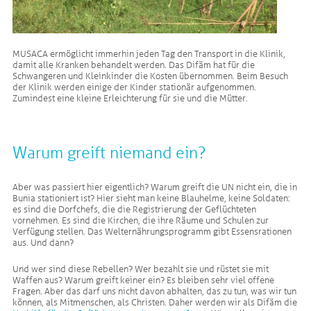
MUSACA ermöglicht immerhin jeden Tag den Transport in die Klinik,
damit alle Kranken behandelt werden. Das Difäm hat für die
Schwangeren und Kleinkinder die Kosten übernommen. Beim Besuch
der Klinik werden einige der Kinder stationär aufgenommen.
Zumindest eine kleine Erleichterung für sie und die Mütter.
Warum greift niemand ein?
Aber was passiert hier eigentlich? Warum greift die UN nicht ein, die in
Bunia stationiert ist? Hier sieht man keine Blauhelme, keine Soldaten:
es sind die Dorfchefs, die die Registrierung der Geflüchteten
vornehmen. Es sind die Kirchen, die ihre Räume und Schulen zur
Verfügung stellen. Das Welternährungsprogramm gibt Essensrationen
aus. Und dann?
Und wer sind diese Rebellen? Wer bezahlt sie und rüstet sie mit
Waffen aus? Warum greift keiner ein? Es bleiben sehr viel offene
Fragen. Aber das darf uns nicht davon abhalten, das zu tun, was wir tun
können, als Mitmenschen, als Christen. Daher werden wir als Difäm die