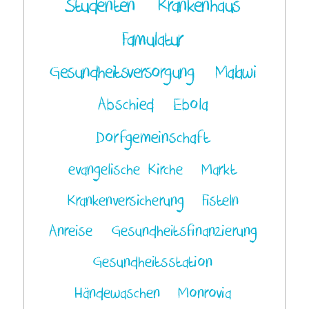
Studenten
Krankenhaus
Famulatur
Gesundheitsversorgung
Malawi
Abschied
Ebola
Dorfgemeinschaft
evangelische Kirche
Markt
Krankenversicherung
Fisteln
Anreise
Gesundheitsfinanzierung
Gesundheitsstation
Händewaschen
Monrovia