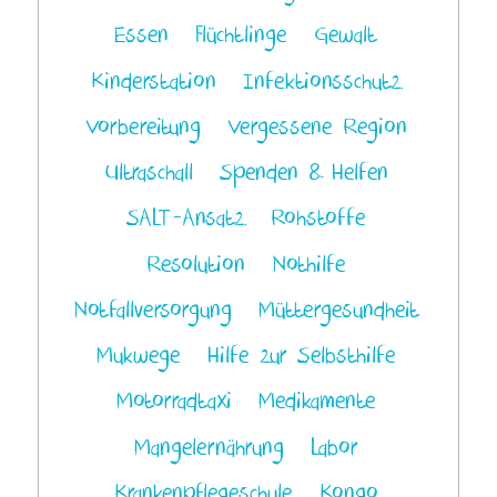
Essen
Flüchtlinge
Gewalt
Kinderstation
Infektionsschutz
Vorbereitung
Vergessene Region
Ultraschall
Spenden & Helfen
SALT-Ansatz
Rohstoffe
Resolution
Nothilfe
Notfallversorgung
Müttergesundheit
Mukwege
Hilfe zur Selbsthilfe
Motorradtaxi
Medikamente
Mangelernährung
Labor
Krankenpflegeschule
Kongo