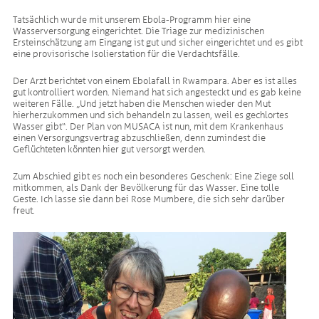
Tatsächlich wurde mit unserem Ebola-Programm hier eine
Wasserversorgung eingerichtet. Die Triage zur medizinischen
Ersteinschätzung am Eingang ist gut und sicher eingerichtet und es gibt
eine provisorische Isolierstation für die Verdachtsfälle.
Der Arzt berichtet von einem Ebolafall in Rwampara. Aber es ist alles
gut kontrolliert worden. Niemand hat sich angesteckt und es gab keine
weiteren Fälle. „Und jetzt haben die Menschen wieder den Mut
hierherzukommen und sich behandeln zu lassen, weil es gechlortes
Wasser gibt“. Der Plan von MUSACA ist nun, mit dem Krankenhaus
einen Versorgungsvertrag abzuschließen, denn zumindest die
Geflüchteten könnten hier gut versorgt werden.
Zum Abschied gibt es noch ein besonderes Geschenk: Eine Ziege soll
mitkommen, als Dank der Bevölkerung für das Wasser. Eine tolle
Geste. Ich lasse sie dann bei Rose Mumbere, die sich sehr darüber
freut.