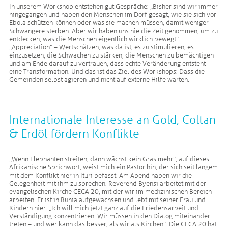
In unserem Workshop entstehen gut Gespräche: „Bisher sind wir immer
hingegangen und haben den Menschen im Dorf gesagt, wie sie sich vor
Ebola schützen können oder was sie machen müssen, damit weniger
Schwangere sterben. Aber wir haben uns nie die Zeit genommen, um zu
entdecken, was die Menschen eigentlich wirklich bewegt“.
„Appreciation“ – Wertschätzen, was da ist, es zu stimulieren, es
einzusetzen, die Schwachen zu stärken, die Menschen zu bemächtigen
und am Ende darauf zu vertrauen, dass echte Veränderung entsteht –
eine Transformation. Und das ist das Ziel des Workshops: Dass die
Gemeinden selbst agieren und nicht auf externe Hilfe warten.
Internationale Interesse an Gold, Coltan
& Erdöl fördern Konflikte
„Wenn Elephanten streiten, dann wächst kein Gras mehr“, auf dieses
Afrikanische Sprichwort, weist mich ein Pastor hin, der sich seit langem
mit dem Konflikt hier in Ituri befasst. Am Abend haben wir die
Gelegenheit mit ihm zu sprechen. Reverend Byensi arbeitet mit der
evangelischen Kirche CECA 20, mit der wir im medizinischen Bereich
arbeiten. Er ist in Bunia aufgewachsen und lebt mit seiner Frau und
Kindern hier. „Ich will mich jetzt ganz auf die Friedensarbeit und
Verständigung konzentrieren. Wir müssen in den Dialog miteinander
treten – und wer kann das besser, als wir als Kirchen“. Die CECA 20 hat