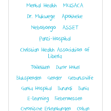
Mental Health
MUSACA
Dr. Mukwege
Apotheke
Nebobongo
ASSET
Panzi-Hospital
Christian Health Association of
Liberia
Toiletten
Ducor Hotel
Blutspenden
Gender
Geburtshilfe
Ganta Hospital
Burundi
Bunia
E-Learning
Fiebermessen
Chronische Erkrankungen
Coltan