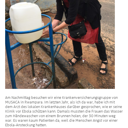
Am Nachmittag besuchen wir eine Krankenversicherungsgruppe von
MUSACA in Rwampara. Im letzten Jahr, als ich da war, habe ich mit
dem Arzt des lokalen Krankenhauses darüber gesprochen, wie er seine
Klinik vor Ebola schützen kann. Damals mussten die Frauen das Wasser
zum Händewaschen von einem Brunnen holen, der 30 Minuten weg
war. Es waren kaum Patienten da, weil die Menschen Angst vor einer
Ebola-Ansteckung hatten.