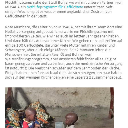
Flüchtlingscamp nahe der Stadt Bunia, wo wir mit unseren Partnern von
MUSACA ein
Nothilfeprogramm für Geflüchtete
unterstützen. Seit
einigen Wochen gibt es wieder einen unglaublichen Zustrom von
Geflüchteten in der Stadt.
Rose Mumbere, die Leiterin von MUSACA, hat mit ihrem Team dort eine
Notfallversorgung aufgebaut. Ich erwarte ein Flüchtlingscamp mit
improvisierten Zelten, wie wir es auch im letzten Jahr gesehen haben.
Und dann hält das Auto vor einer Kirche. Wir gehen rein und treffen auf
einige 100 Geflüchtete, darunter viele Mütter mit ihren Kinder und
Schwangere, aber auch einige Männer. Seit 2 Monaten leben die
Menschen hier. Sie erhalten Reis, Öl und Bohnen vom
Welternährungsprogramm, aber ansonsten fehlt ihnen alles. Es gibt
kaum genug zu essen und zu trinken, auch die medizinische Versorgung
ist notdürftig. Die Menschen schlafen auf dem Lehmboden der Kirche.
Einige haben einen Reissack auf dem sie sich hinlegen, ein paar haben
sich auf den wenigen Kirchenbänken eine Lagerstatt zusammengebaut.