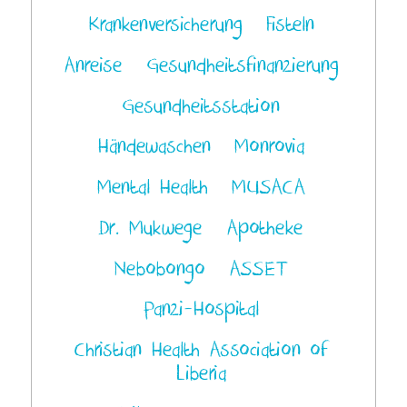
Krankenversicherung
Fisteln
Anreise
Gesundheitsfinanzierung
Gesundheitsstation
Händewaschen
Monrovia
Mental Health
MUSACA
Dr. Mukwege
Apotheke
Nebobongo
ASSET
Panzi-Hospital
Christian Health Association of
Liberia