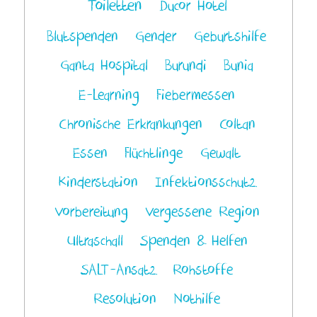
Toiletten
Ducor Hotel
Blutspenden
Gender
Geburtshilfe
Ganta Hospital
Burundi
Bunia
E-Learning
Fiebermessen
Chronische Erkrankungen
Coltan
Essen
Flüchtlinge
Gewalt
Kinderstation
Infektionsschutz
Vorbereitung
Vergessene Region
Ultraschall
Spenden & Helfen
SALT-Ansatz
Rohstoffe
Resolution
Nothilfe