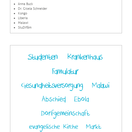
Anna Buck
Dr. Gisela Schneider
Kongo
Liberia
Malawi
StuDifäm
Studenten
Krankenhaus
Famulatur
Gesundheitsversorgung
Malawi
Abschied
Ebola
Dorfgemeinschaft
evangelische Kirche
Markt