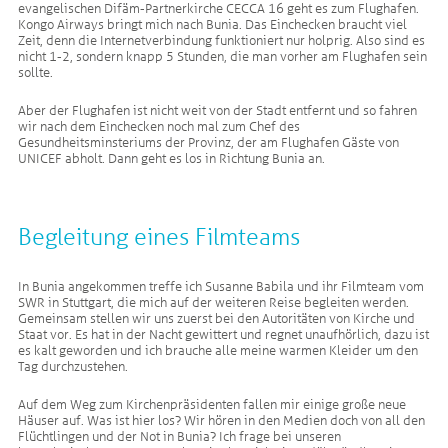
evangelischen Difäm-Partnerkirche CECCA 16 geht es zum Flughafen.
Kongo Airways bringt mich nach Bunia. Das Einchecken braucht viel
Zeit, denn die Internetverbindung funktioniert nur holprig. Also sind es
nicht 1-2, sondern knapp 5 Stunden, die man vorher am Flughafen sein
sollte.
Aber der Flughafen ist nicht weit von der Stadt entfernt und so fahren
wir nach dem Einchecken noch mal zum Chef des
Gesundheitsminsteriums der Provinz, der am Flughafen Gäste von
UNICEF abholt. Dann geht es los in Richtung Bunia an.
Begleitung eines Filmteams
In Bunia angekommen treffe ich Susanne Babila und ihr Filmteam vom
SWR in Stuttgart, die mich auf der weiteren Reise begleiten werden.
Gemeinsam stellen wir uns zuerst bei den Autoritäten von Kirche und
Staat vor. Es hat in der Nacht gewittert und regnet unaufhörlich, dazu ist
es kalt geworden und ich brauche alle meine warmen Kleider um den
Tag durchzustehen.
Auf dem Weg zum Kirchenpräsidenten fallen mir einige große neue
Häuser auf. Was ist hier los? Wir hören in den Medien doch von all den
Flüchtlingen und der Not in Bunia? Ich frage bei unseren