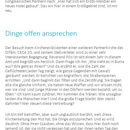
kongolesischen Partnern nach: „Hier hat sich ein Erdöl-Händler ein
neues Hotel gebaut“. Das wir hier in einem Erdölgebiet sind, ist mir
neu.
Dinge offen ansprechen
Der Besuch beim Kirchenpräsidenten einer weiteren Partnerkirche des
Difäm, CECA 20, und seinem Stellverteter wird zu einer sehr
interessanten Begegnung. Reverend Pilo ist seit einem Jahr in diesem
Amt und begrüßt uns herzlich. Dann frage ich ihn: „Wie sieht es in Bunia
aus? Wie geht es Ihnen?“ Und da erzählt er, wie die Zahl der
Geflüchteten jeden Tag steigt, wie ganze Gegenden mit Gewalt
‚geräumt‘ werden. Er berichtet von Angreifern, die Straßensperren
errichten. „Und dann beginnt das Töten und die Zerstörung. Sie tragen
alle die gleiche Uniform, sie haben neue Waffen und wir wissen nicht,
wer sie sind. Und junge Männer in den Dörfern werden bezahlt, um zu
töten.“ Ich kann kaum zuhören. Mir kommen die Tränen. Wie unsagbar
leiden die Menschen hier? Und die große Frage bleibt: Wer steckt
dahinter? Wer steuert diese Vertreibung?
Ich bin tief betroffen, aber auch unglaublich berührt, weil diese
Kirchenleitung den Mut hat, die Dinge anzusprechen. Und es wird
deutlich: Ohne ihren Glauben, ohne das Wissen, dass hier doch noch
jemand ist, der sie nicht vergessen hat und der ihnen jeden Tag den