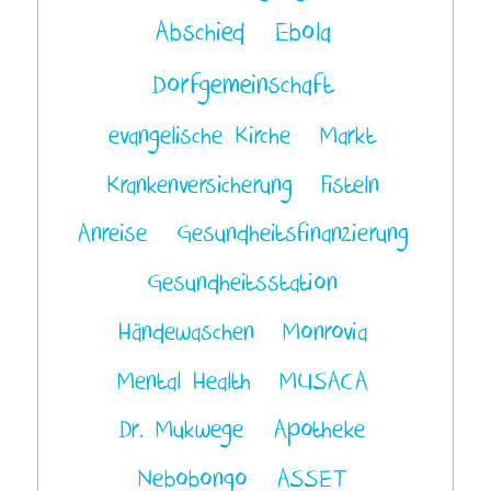
Abschied
Ebola
Dorfgemeinschaft
evangelische Kirche
Markt
Krankenversicherung
Fisteln
Anreise
Gesundheitsfinanzierung
Gesundheitsstation
Händewaschen
Monrovia
Mental Health
MUSACA
Dr. Mukwege
Apotheke
Nebobongo
ASSET