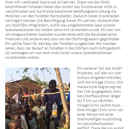
ihrer VIP -ventilated improved pit latrines. Diese von der WHO
empfohlenen Toiletten haben den Vorteil das Grundwasser nicht zu
verschmutzen und durch eine bestimmte Belüftungseinrichtung die
Moskitos von den Toiletten fernzuhalten. Dadurch sollen Krankheiten
verringert werden. Die Besichtigung dieser Pit Latrines verdeutlichte
uns StuDifäm-Mitgliedern, wofür das eingenommene Geld unserer
Spendenaktionen die letzten Jahre mit verwendet wurde. Mit den von
uns eingeworbenen Spenden wurden einerseits die Baumaterialien
finanziert und andererseits das von den Dorfmitgliedern gegründete
Pit Latrine Team für den Bau der Toiletten ausgebildet. Wir konnten
sehen, dass der Bedarf an Toiletten in den Dörfern noch nicht gedeckt
ist, weswegen wir nun noch motivierter unsere Spendenaktionen
vorantreiben wollen.
Ein weiterer Teil des ASSET
Projektes, auf den wir zum
Schluss eingehen möchten,
sind die Village Clinics. Die
malawische Regierung hat
das Ziel ausgegeben, dass
kein Dorfbewohner länger
als 5 km zur nächsten
Village Clinic laufen muss.
Eine Village Clinic wird von
einer Person mit einer
dreimonatigen Ausbildung
im Gesundheitswesen
geführt. Diese Person wohnt