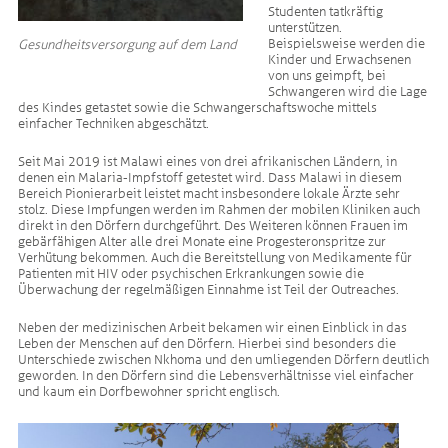
Studenten tatkräftig
unterstützen.
Beispielsweise werden die
Gesundheitsversorgung auf dem Land
Kinder und Erwachsenen
von uns geimpft, bei
Schwangeren wird die Lage
des Kindes getastet sowie die Schwangerschaftswoche mittels
einfacher Techniken abgeschätzt.
Seit Mai 2019 ist Malawi eines von drei afrikanischen Ländern, in
denen ein Malaria-Impfstoff getestet wird. Dass Malawi in diesem
Bereich Pionierarbeit leistet macht insbesondere lokale Ärzte sehr
stolz. Diese Impfungen werden im Rahmen der mobilen Kliniken auch
direkt in den Dörfern durchgeführt. Des Weiteren können Frauen im
gebärfähigen Alter alle drei Monate eine Progesteronspritze zur
Verhütung bekommen. Auch die Bereitstellung von Medikamente für
Patienten mit HIV oder psychischen Erkrankungen sowie die
Überwachung der regelmäßigen Einnahme ist Teil der Outreaches.
Neben der medizinischen Arbeit bekamen wir einen Einblick in das
Leben der Menschen auf den Dörfern. Hierbei sind besonders die
Unterschiede zwischen Nkhoma und den umliegenden Dörfern deutlich
geworden. In den Dörfern sind die Lebensverhältnisse viel einfacher
und kaum ein Dorfbewohner spricht englisch.