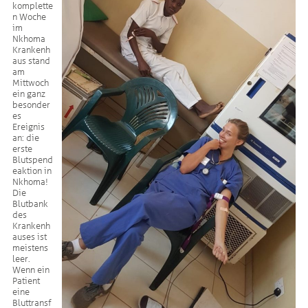
komplette
n Woche
im
Nkhoma
Krankenh
aus stand
am
Mittwoch
ein ganz
besonder
es
Ereignis
an: die
erste
Blutspend
eaktion in
Nkhoma!
Die
Blutbank
des
Krankenh
auses ist
meistens
leer.
Wenn ein
Patient
eine
Bluttransf