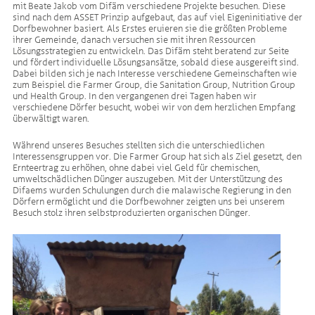
mit Beate Jakob vom Difäm verschiedene Projekte besuchen. Diese
sind nach dem ASSET Prinzip aufgebaut, das auf viel Eigeninitiative der
Dorfbewohner basiert. Als Erstes eruieren sie die größten Probleme
ihrer Gemeinde, danach versuchen sie mit ihren Ressourcen
Lösungsstrategien zu entwickeln. Das Difäm steht beratend zur Seite
und fördert individuelle Lösungsansätze, sobald diese ausgereift sind.
Dabei bilden sich je nach Interesse verschiedene Gemeinschaften wie
zum Beispiel die Farmer Group, die Sanitation Group, Nutrition Group
und Health Group. In den vergangenen drei Tagen haben wir
verschiedene Dörfer besucht, wobei wir von dem herzlichen Empfang
überwältigt waren.
Während unseres Besuches stellten sich die unterschiedlichen
Interessensgruppen vor. Die Farmer Group hat sich als Ziel gesetzt, den
Ernteertrag zu erhöhen, ohne dabei viel Geld für chemischen,
umweltschädlichen Dünger auszugeben. Mit der Unterstützung des
Difaems wurden Schulungen durch die malawische Regierung in den
Dörfern ermöglicht und die Dorfbewohner zeigten uns bei unserem
Besuch stolz ihren selbstproduzierten organischen Dünger.