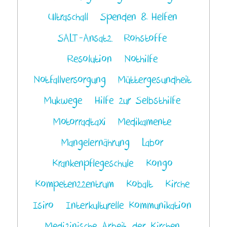
Ultraschall
Spenden & Helfen
SALT-Ansatz
Rohstoffe
Resolution
Nothilfe
Notfallversorgung
Müttergesundheit
Mukwege
Hilfe zur Selbsthilfe
Motorradtaxi
Medikamente
Mangelernährung
Labor
Krankenpflegeschule
Kongo
Kompetenzzentrum
Kobalt
Kirche
Isiro
Interkulturelle Kommunikation
Medizinische Arbeit der Kirchen