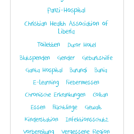
Panzi-Hospital
Christian Health Association of
Liberia
Toiletten
Ducor Hotel
Blutspenden
Gender
Geburtshilfe
Ganta Hospital
Burundi
Bunia
E-Learning
Fiebermessen
Chronische Erkrankungen
Coltan
Essen
Flüchtlinge
Gewalt
Kinderstation
Infektionsschutz
Vorbereitung
Vergessene Region