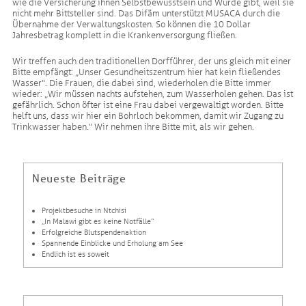
wie die Versicherung ihnen Selbstbewusstsein und Würde gibt, weil sie
nicht mehr Bittsteller sind. Das Difäm unterstützt MUSACA durch die
Übernahme der Verwaltungskosten. So können die 10 Dollar
Jahresbetrag komplett in die Krankenversorgung fließen.
Wir treffen auch den traditionellen Dorfführer, der uns gleich mit einer
Bitte empfängt: „Unser Gesundheitszentrum hier hat kein fließendes
Wasser“. Die Frauen, die dabei sind, wiederholen die Bitte immer
wieder: „Wir müssen nachts aufstehen, zum Wasserholen gehen. Das ist
gefährlich. Schon öfter ist eine Frau dabei vergewaltigt worden. Bitte
helft uns, dass wir hier ein Bohrloch bekommen, damit wir Zugang zu
Trinkwasser haben.“ Wir nehmen ihre Bitte mit, als wir gehen.
Neueste Beiträge
Projektbesuche in Ntchisi
„In Malawi gibt es keine Notfälle“
Erfolgreiche Blutspendenaktion
Spannende Einblicke und Erholung am See
Endlich ist es soweit