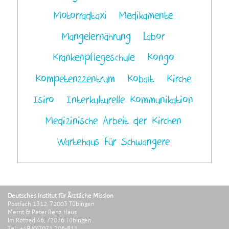
Motorradtaxi
Medikamente
Mangelernährung
Labor
Krankenpflegeschule
Kongo
Kompetenzzentrum
Kobalt
Kirche
Isiro
Interkulturelle Kommunikation
Medizinische Arbeit der Kirchen
Wartehaus für Schwangere
Deutsches Institut für Ärztliche Mission
Postfach 1312, 72003 Tübingen
Merrit & Peter Renz Haus
Im Rotbad 46, 72076 Tübingen
Tel.: +49 (0)7071 206-811