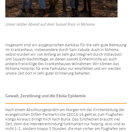
Unser letzter Abend auf dem Sunset Rock in Nkhoma
Insgesamt sind wir ausgesprochen dankbar für die sehr gute Betreuung
im Krankenhaus, insbesondere durch Sam Kabota. Auch in Nkhoma
selbst wurden wir von Anfang an sehr gut integriert durch Volleyball-
und Squash-Nachmittage, an denen sowohl Einheimische als auch
andere Freiwillige des Krankenhauses teilnahmen. Wir können das
Nkhoma Hospital für eine Famulatur nur empfehlen und wir werden
unsere Zeit dort in sehr guter Erinnerung behalten.
Gewalt, Zerstörung und die Ebola-Epidemie
Nach einem Abschlussgespräch am Morgen mit der Kirchenleitung der
evangelischen Difäm-Partnerkirche CECCA 16 geht es zum Flughafen.
Kongo Airways bringt mich nach Bunia. Das Einchecken braucht viel
Zeit, denn die Internetverbindung funktioniert nur holprig. Also sind es
nicht 1-2, sondern knapp 5 Stunden, die man vorher am Flughafen sein