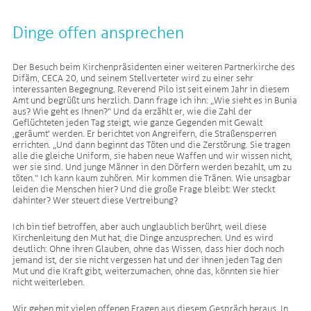
Dinge offen ansprechen
Der Besuch beim Kirchenpräsidenten einer weiteren Partnerkirche des
Difäm, CECA 20, und seinem Stellverteter wird zu einer sehr
interessanten Begegnung. Reverend Pilo ist seit einem Jahr in diesem
Amt und begrüßt uns herzlich. Dann frage ich ihn: „Wie sieht es in Bunia
aus? Wie geht es Ihnen?“ Und da erzählt er, wie die Zahl der
Geflüchteten jeden Tag steigt, wie ganze Gegenden mit Gewalt
‚geräumt‘ werden. Er berichtet von Angreifern, die Straßensperren
errichten. „Und dann beginnt das Töten und die Zerstörung. Sie tragen
alle die gleiche Uniform, sie haben neue Waffen und wir wissen nicht,
wer sie sind. Und junge Männer in den Dörfern werden bezahlt, um zu
töten.“ Ich kann kaum zuhören. Mir kommen die Tränen. Wie unsagbar
leiden die Menschen hier? Und die große Frage bleibt: Wer steckt
dahinter? Wer steuert diese Vertreibung?
Ich bin tief betroffen, aber auch unglaublich berührt, weil diese
Kirchenleitung den Mut hat, die Dinge anzusprechen. Und es wird
deutlich: Ohne ihren Glauben, ohne das Wissen, dass hier doch noch
jemand ist, der sie nicht vergessen hat und der ihnen jeden Tag den
Mut und die Kraft gibt, weiterzumachen, ohne das, könnten sie hier
nicht weiterleben.
Wir gehen mit vielen offenen Fragen aus diesem Gespräch heraus. In