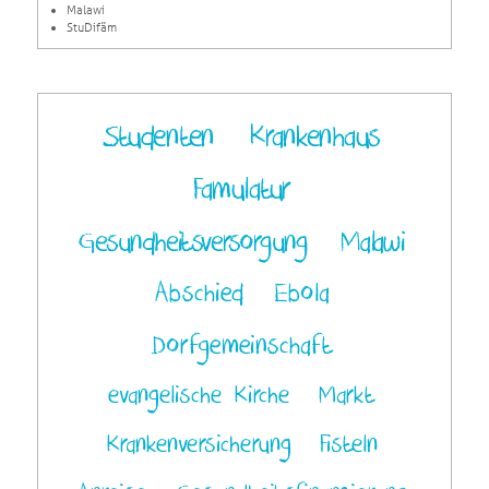
Malawi
StuDifäm
Studenten
Krankenhaus
Famulatur
Gesundheitsversorgung
Malawi
Abschied
Ebola
Dorfgemeinschaft
evangelische Kirche
Markt
Krankenversicherung
Fisteln