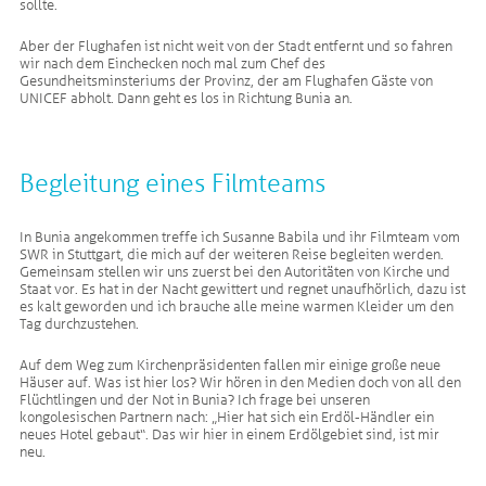
sollte.
Aber der Flughafen ist nicht weit von der Stadt entfernt und so fahren
wir nach dem Einchecken noch mal zum Chef des
Gesundheitsminsteriums der Provinz, der am Flughafen Gäste von
UNICEF abholt. Dann geht es los in Richtung Bunia an.
Begleitung eines Filmteams
In Bunia angekommen treffe ich Susanne Babila und ihr Filmteam vom
SWR in Stuttgart, die mich auf der weiteren Reise begleiten werden.
Gemeinsam stellen wir uns zuerst bei den Autoritäten von Kirche und
Staat vor. Es hat in der Nacht gewittert und regnet unaufhörlich, dazu ist
es kalt geworden und ich brauche alle meine warmen Kleider um den
Tag durchzustehen.
Auf dem Weg zum Kirchenpräsidenten fallen mir einige große neue
Häuser auf. Was ist hier los? Wir hören in den Medien doch von all den
Flüchtlingen und der Not in Bunia? Ich frage bei unseren
kongolesischen Partnern nach: „Hier hat sich ein Erdöl-Händler ein
neues Hotel gebaut“. Das wir hier in einem Erdölgebiet sind, ist mir
neu.