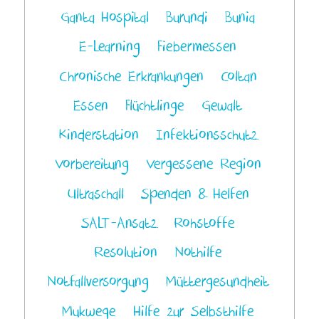
Ganta Hospital
Burundi
Bunia
E-Learning
Fiebermessen
Chronische Erkrankungen
Coltan
Essen
Flüchtlinge
Gewalt
Kinderstation
Infektionsschutz
Vorbereitung
Vergessene Region
Ultraschall
Spenden & Helfen
SALT-Ansatz
Rohstoffe
Resolution
Nothilfe
Notfallversorgung
Müttergesundheit
Mukwege
Hilfe zur Selbsthilfe