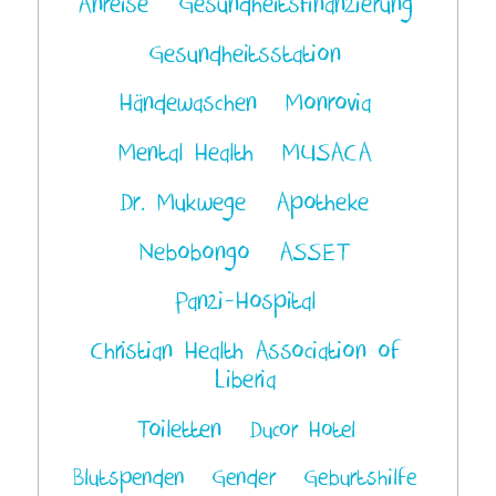
Anreise
Gesundheitsfinanzierung
Gesundheitsstation
Händewaschen
Monrovia
Mental Health
MUSACA
Dr. Mukwege
Apotheke
Nebobongo
ASSET
Panzi-Hospital
Christian Health Association of
Liberia
Toiletten
Ducor Hotel
Blutspenden
Gender
Geburtshilfe