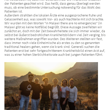
der Patienten geachtet wird. Das heißt, dass genau überlegt werden
muss, ob eine bestimmte Untersuchung notwendig für das Wohl des
Patienten ist.
Außerdem strahlten die lokalen Ärzte eine ausgesprochene Ruhe und
Gelassenheit aus, was sowohl Vor- als auch Nachteile mit sich brachte.
Wir wurden mit den Worten “in Malawi there are no emergencies” (in
Malawi gibt es keine Notfälle) begrüßt. Diese Aussage zweifelten wir
zunächst an, doch mit der Zeit bewahrheitete sie sich immer wieder, da
selbst bei äußerst bedrohlichen Krankheitsbildern viel Zeit verging, bis
weitere Maßnahmen ergriffen wurden. Des Weiteren stellten wir fest,
dass immer noch viele Einheimische als erstes zu den so genannten
traditional healers gehen, wenn sie krank sind. Generell suchen die
Patienten erst bei sehr fortgeschrittenem Krankheitsbild einen Arzt auf,
was zu einer hohen Sterblichkeitsrate auch bei jungen Patienten führt.